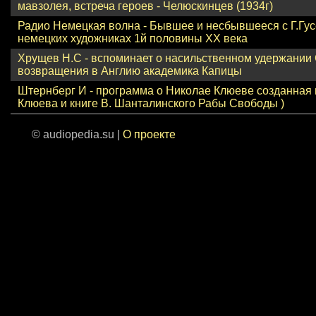
мавзолея, встреча героев - Челюскинцев (1934г)
Радио Немецкая волна - Бывшее и несбывшееся с Г.Гу
немецких художниках 1й половины ХХ века
Хрущев Н.С - вспоминает о насильственном удержании
возвращения в Англию академика Капицы
Штернберг И - программа о Николае Клюеве созданная 
Клюева и книге В. Шанталинского Рабы Свободы )
© audiopedia.su |
О проекте