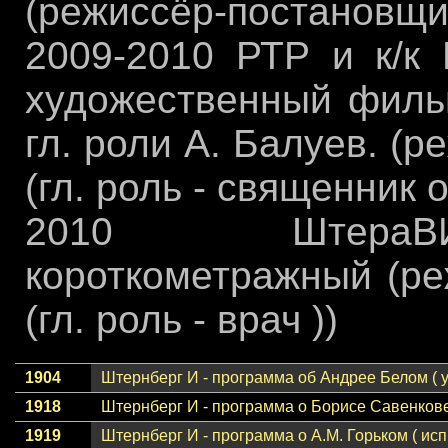
(режиссёр-постановщик,
2009-2010 РТР и к/к
художественный филь
гл. роли А. Балуев. (
(гл. роль - священник о
2010 ШтераВ
короткометражный (ре
(гл. роль - врач ))
1904
Штернберг И - программа об Андрее Белом ( у
1918
Штернберг И - программа о Борисе Савенков
1919
Штернберг И - программа о А.М. Горьком ( и