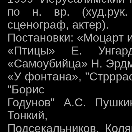
по н. вр. (худ.рук.
сценограф, актер).
Постановки: «Моцарт 
«Птицы» Е. Унгар
«Самоубийца» Н. Эрд
«У фонтана», "Стрррас
"Борис
Годунов" А.С. Пушки
Тонкий,
Подсекальников, Коля