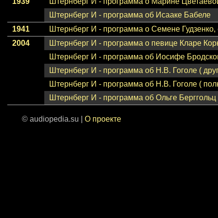
1939
Штернберг И - программа о Марине Цветаево
Штернберг И - программа об Исааке Бабеле
1941
Штернберг И - программа о Семене Гудзенко
2004
Штернберг И - программа о певице Кларе Кор
Штернберг И - программа об Иосифе Бродском 
Штернберг И - программа об Н.В. Гоголе ( дру
Штернберг И - программа об Н.В. Гоголе ( по
Штернберг И - программа об Ольге Берггольц (
© audiopedia.su |
О проекте