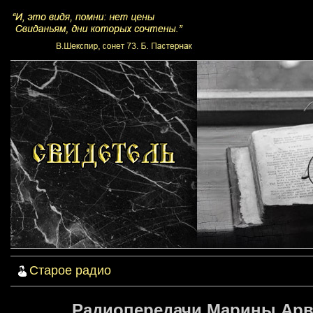
Старое радио
Радиопередачи Марины Арве