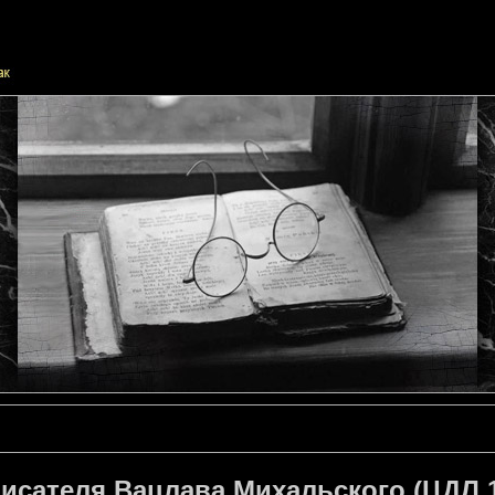
исателя Вацлава Михальского (ЦДЛ 1