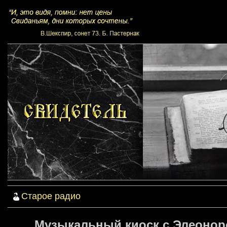
Старое радио
Музыкальный киоск с Элеоноро