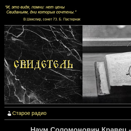
Старое радио
Наум Соломонович Кравец -