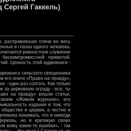
 Сергей Гаккель)
я, расправившая плечи во весь
енные в глазах одного человека.
 сочетается ревностное служение
 бескомпромиссной прямотой.
тий. Ценность этой аудиокниги -
удиокнига сельского священника
м его книги «Право на правду»,
 - один раз солгать. Как только
к за церковную ограду - все, ты
раво на правду» вошли статьи,
 своем «Живом журнале», его
никальность издания в том, что
обществе и церкви, а честно и
еловека понимать, что я никогда
ерковь, но я критикую своих
и вижу какие-то ошибки», - так
 веры… Не врать! Стараться не