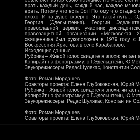
врать каждый день, каждый час, каждое мгно
врать. Потому что есть Бог! Потому что стыдно 
плохо. И на душе скверно. Это такой путь… Од
Георгия (Эдельштейна). Георгий Эдельш
православной церкви, участник диссидент
правозащитной организации «Московская Х
священника был рукоположен в 1979 году, с 
Воскресения Христова в селе Карабаново.
Исходящие данные
Рубрика – Живой голос свидетеля эпохи: читает 
Копирайт на фонограмму: о.Г.Эдельштейн, Ю.Ме
Звукорежиссеры:РедасШулякас, Константин Со
Фото: Роман Мордашев
Соавторы проекта: Елена Глубоковская, Юрий 
Рубрика – Живой голос свидетеля эпохи: читает 
Копирайт на фонограмму: о.Г.Эдельштейн, Ю.Ме
Звукорежиссеры: Редас Шулякас, Константин С
Фото: Роман Мордашев
Соавторы проекта: Елена Глубоковская, Юрий М