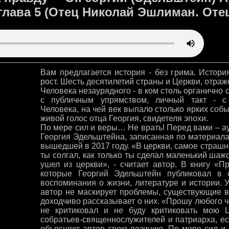
глава 5 (Отец Николай Эшлиман. Отец
Вам предлагается история - без грима. Истори
рост. Шесть десятилетий страны и Церкви, отраж
Человека незаурядного - в ком столь органично
с публичным упрямством, личный такт - с
Человека, на чей век выпало столько ярких собы
живой голос отца Георгия, свидетеля эпохи.
По мере сил и веры… Не врать! Перед вами – а
Георгия Эдельштейна, записанная по материала
вышедшей в 2017 году. «В церкви, самое страшное
ты солгал, как только ты сделал маленький шажо
ушел из церкви», - считает автор. В книгу «П
которые Георгий Эдельштейн публиковал в
воспоминания о жизни, литературе и истории. У
автор не маскирует проблемы, существующие в 
доходчиво рассказывает о них. «Прошу любого ч
не критиковал и не буду критиковать мою Ц
собратьев-священнослужителей и патриарха, есл
объясняет автор свою позицию. По мере сил и