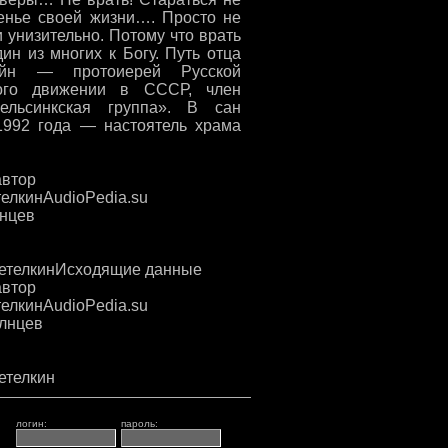
венье своей жизни…. Просто не
и унизительно. Потому что врать
ин из многих к Богу. Путь отца
тейн — протоиерей Русской
ского движении в СССР, член
ельсинкская группа». В сан
1992 года — настоятель храма
автор
телкинAudioPedia.su
лнцев
МетелкинИсходящие данные
автор
телкинAudioPedia.su
олнцев
етелкин
логин:
пароль: