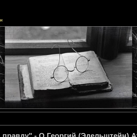
 правду" - О.Георгий (Эдельштейн) 