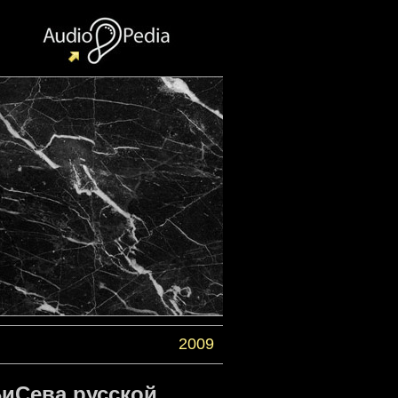
2009
БиСева русской