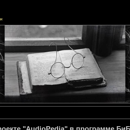
оекте "AudioPedia" в программе Би