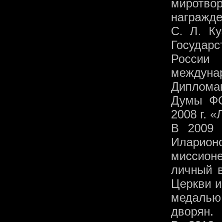
миротво
награжде
С. Л. Ку
Государ
России
междуна
Диплома
Думы ФС
2008 г. 
В 2009 
Иларион
миссионе
личный 
Церкви и
медаль
дворян.