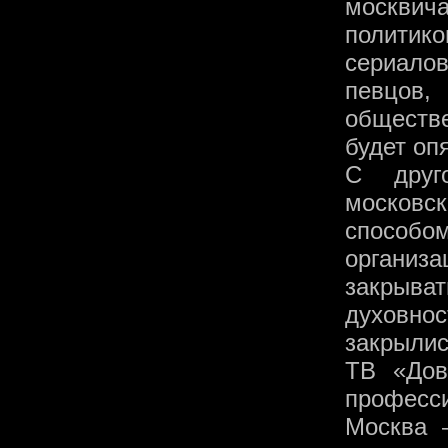
москвич
политик
сериало
певцов, 
обществ
будет оп
С друг
московс
способо
организ
закрыва
духовно
закрылис
ТВ «Дов
професси
Москва 