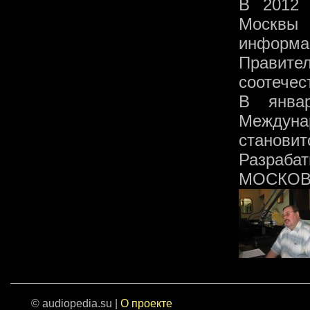
В 2012 
Москвы
информа
Прави
соотечес
В янва
Междуна
станов
Разраб
МОСКОВ
© audiopedia.su |
О проекте