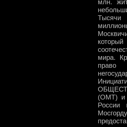
млн. жи
небольш
Тысячи 
миллион
Москвичи
которы
соотече
мира. К
право
негосуда
Инициа
ОБЩЕСТ
(ОМТ) и
России 
Мосгорд
предоста