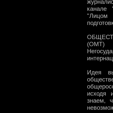
журнали
канале 
"Лицом 
подготов
ОБЩЕС
(ОМТ)
Негосу
интернац
Идея вы
общест
общерос
исходя 
знаем, 
невозмо