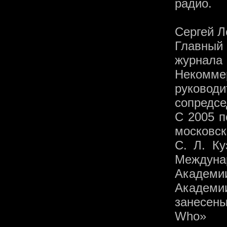
радио.
Сергей Л
Главный
журнала
Некомм
руковод
сопредсе
С 2005 п
московск
С. Л. К
Междуна
Академ
Академи
занесен
Who» (