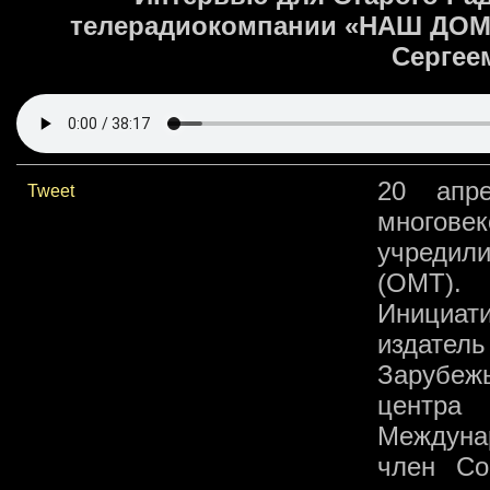
телерадиокомпании «НАШ ДОМ»
Сергее
20 апр
Tweet
многове
учредил
(ОМТ).
Инициат
издате
Зарубеж
центра
Междуна
член Со