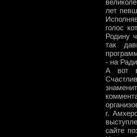
великоле
лет певш
Исполняв
голос ко
Родину ч
так дав
программ
- на Рад
А вот 
Счастли
знамен
коммент
организо
г. Амхер
выступле
сайте по