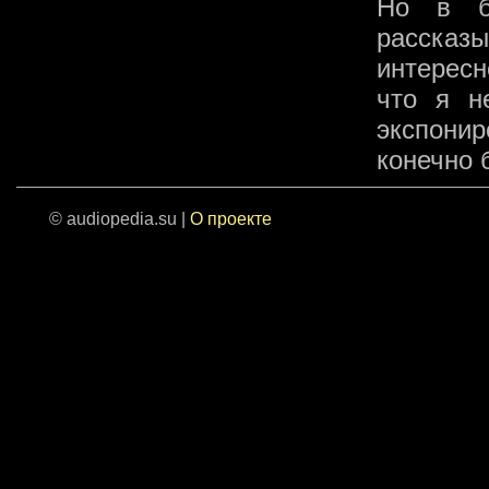
Но в б
рассказ
интересн
что я н
экспони
конечно 
© audiopedia.su |
О проекте