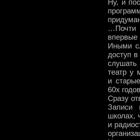
Ну, и по
програм
придуман
…Почти 
впервые 
Иными с
доступ в
слушать
театр у 
и старые
60х годов
Сразу от
Записи 
школах, 
и радиос
организ