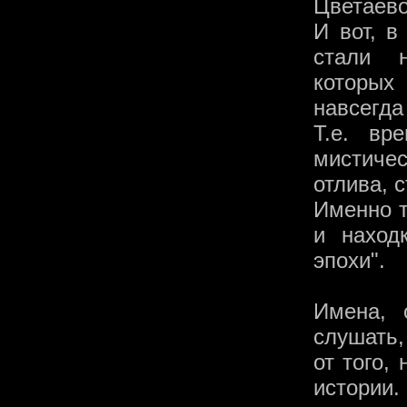
Цветаево
И вот, в
стали 
которых
навсегда
Т.е. вр
мистичес
отлива, 
Именно 
и наход
эпохи".
Имена, 
слушать,
от того,
истории