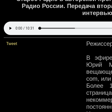
Радио России. Передача втор
интервью 
Режиссер
Tweet
В эфире
Юрий М
вещающег
com, или 
Более 
страниц
некоммер
постоянн