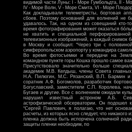
видимой части Луны: I - Море Гумбольдта, II - Мо
IV - Mope Волн, V - Море Смита, VI - Море Плодо
Как докладывали телеметристы, бортовая апп
сбоев. Поэтому оснований для волнений не б
удавалось. Так, на одном из совещаний кто-т
время фотографирования может оказаться бóль
не хватить и специальной перфорированной
телевизионных изображений, а каждый снимок б
в Москву и сообщил: “Через три с половиной
симферопольском аэропорту у командира самоле
Во время фотосъемки и передачи на Земл
командном пункте горы Кошка прошло самое ва
Присутствовало значительно больше специал
академик М.В. Келдыш, члены Совета главных
Н.А. Пилюгин, М.С. Рязанский, В.П. Бармин и
соратник А.Ф. Богомолов, разработчик бортов
Богуславский, заместители С.П. Королева, нач
Бугаев и другие. Все с волнением ожидали кул
нарушил известный астроном А.Б. Сев
астрофизической обсерватории. Он подошел к
“Сергей Павлович, я полагаю, что нет основ
расчеты, из которых ясно следует, что никакого
пленка должна быть испорчена солнечной радиа
защиты пленки необходим, по