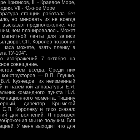
ре Кризисов, III - Краевое Море,
родия, VII - Южное Море
аратура станции работала без
ыло, но миновать их не всегда
о высказал предположение, что
шим, чем планировалось. Может
 магнитной ленты для записи
ыл дорог. СП. Королев позвонил
 часа можете, взять пленку в
та ТУ-104”.
ю изображений 7 октября на
жное совещание.
истов, чем всегда. Среди них
 конструкторов — В.П. Глушко,
 В.И. Кузнецов, их неизменный
ой и наземной аппаратуры Е.Я.
альник командного пункта Н.И.
ьминационного момента. Тишину
ерный, директор Крымской
 С.П. Королеву и тихо сказал:
аний для волнений. Я произвел
 изображения мы не получим. Вся
цией. У меня выходит, что для