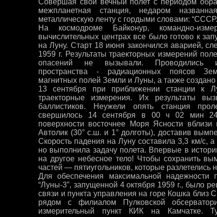
Совершая свой вечный полет с периодом обра
межпланетная станция, недаром названна
металлическую ленту с гордыми словами: “СССР. 
На космодроме Байконур, командно-изм
вычислительных центрах все было готово к зап
на Луну. Старт 18 июня закончился аварией, с
1959 г. Результаты траекторных измерений поле
опасений не вызывали. Проводились ис
пространства - радиационных поясов Земл
магнитных полей Земли и Луны, а также создано
13 сентября при приближении станции к Л
траекторные измерения. Их результаты вы
баллистиков. Неужели опять станция про
свершилось 14 сентября в 00 ч 02 мин 24 
поверхности восточнее Моря Ясности вблизи 
Автолик (30° с.ш. и 1° долготы), доставив вым
Скорость падения на Луну составила 3,3 км/с, а
но выполнила задачу полета. Впервые в истори
на другое небесное тело! Чтобы сохранить вым
частей — пятиугольников, которые разлетелись 
Для обеспечения максимальной надежности 
“Луны-3”, запущенной 4 октября 1959 г., было 
связи и пункта управления на горе Кошка близ 
рядом с филиалом Пулковской обсерватори
измерительный пункт КИК на Камчатке. Т