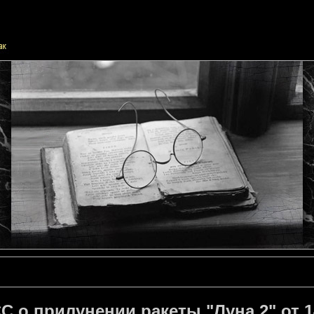
 о прилунении ракеты "Луна 2" от 1