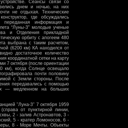
устройстве. Сеансы связи со
велись днем и ночью, на них
почти не отдыхая. Технические
онструктор, где обсуждались
сь переданная информация и
олета “Луны-3” молодые ученые
лова и Отделения прикладной
тическую орбиту с апогеем 480
ета выбрана с таким расчетом,
ной (6200 км) КА находился от
идно достаточное количество
ния координатной сетки на карту
и 7 октября (после ориентации
0 км), когда Солнце освещало
отографировала почти половину
димой с Земли стороны. После
жения передавались с помощью
ах — медленном на больших
нцией "Луна-3" 7 октября 1959
 (справа от пунктирной линии,
квы, 2 - залив Астронавтов, 3 -
кий, 5 - кратер Ломоносов, 6 -
ьеры, 8 - Море Мечты. Объекты