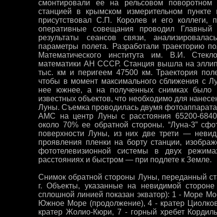
смонтировали ее на рельсовом поворотном 
станцией в крымском измерительном пункте 
присутствовал С.П. Королев и его коллеги, 
оперативные совещания проводил Главный к
результаты сеансов связи, анализировала
параметры полета. Разработали траекторию п
Математического института им. В.И. Стек
математики АН СССР. Станция вышла на эллип
тыс. км и перигеем 47500 км. Траектория пол
чтобы в момент максимального сближения с Лу
нее южнее, а на полученных снимках было в
известных объектов, что необходимо для нанесе
Луны. Съемка проводилась двумя фотоаппаратам
АМС на центр Луны с расстояния 65200-6840
около 70% ее обратной стороны. “Луна-3” сф
поверхности Луны, из них две трети — неви
проявления пленки на борту станции, изобра
фототелевизионной системы в двух режим
расстояниях и быстром — при подлете к Земле.
Снимок обратной стороны Луны, переданный ста
г. Объекты, указанные на невидимой стороне
сплошной линией показан экватор): 1 - Море Мос
Южное Море (продолжение), 4 - кратер Циолковс
кратер Жолио-Кюри, 7 - горный хребет Кордил