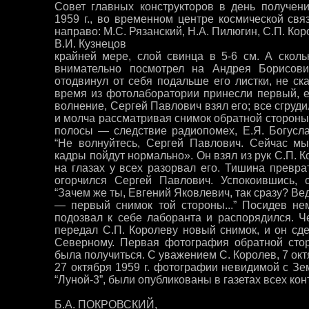
Совет главных конструкторов в день получени
1959 г., во временном центре космической свя
направо: М.С. Рязанский, Н.А. Пилюгин, С.П. Кор
В.И. Кузнецов
крайней мере, слой свинца в 5-6 см. А сколь
внимательно посмотрел на Андрея Борисов
отодвинул от себя подальше его листки, не ск
время из фотолаборатории принесли первый, 
волнение, Сергей Павлович взял его; все сгруд
и молча рассматривая снимок обратной стороны
полосы — следствие радиопомех, Е.Я. Богусла
“Не волнуйтесь, Сергей Павлович. Сейчас м
кадры пойдут нормально». Он взял из рук С.П.
на глазах у всех разорвал его. Тишина превра
огорчился Сергей Павлович. Успокоившись, о
“Зачем же ты, Евгений Яковлевич, так сразу? В
— первый снимок той стороны...” Посидев не
подозвал к себе лаборанта и распорядился. Ч
передал С.П. Королеву новый снимок, и он сде
Северному. Первая фотография обратной сто
была получиться. С уважением С. Королев, 7 октя
27 октября 1959 г. фотографии невидимой с З
“Луной-3”, были опубликованы в газетах всех кон
Б.А. ПОКРОВСКИЙ,