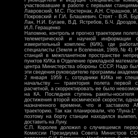
участвовавшие в работе с первыми станциями 
Лавровский, М.С. Постернак, А.Н. Страшнов, И.
Покровский и Г.И. Блашкевич. Стоят - В.Я. Буд
Лан, Н.И. Бугаев, В.Д. Ястребов, Б.Ч. Дроздов
И.Л. Геращенко
Напомню, контроль и прогноз траектории полета
телеметрической и научной информации 
измерительный комплекс (КИК), где работ
специалисты (Земля и Вселенная, 1989, № 4). 
станций в межпланетном пространстве непре
пунктов КИКа в Отделение прикладной математ
центра Министерства обороны СССР. Надо был
эти сведения руководителю программы академику
2 января 1959 г., сотрудники КИКа не спе
начальству — траектория полета первой с
расчетной, а скорректировать ее было невозмож
на КА. Последняя ступень ракеты-носителя 
достижения второй космической скорости, одна
назначенного времени, что и заставило 
траекторию. Так как планировали, что “Луна-1”
поэтому на борту станции находился вымпел,
доставить на Луну.
С.П. Королев доложил о случившемся перво
Комиссии Президиума Совета Mинистров С