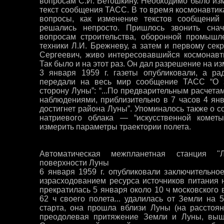
вопросам С.И. Ветошкину. Необходимо было из
текст сообщения ТАСС. В то время космонавтик
вопросы, как изменение текстов сообщений 
решались непросто. Пришлось звонить сн
вопросам строительства, оборонной промышле
техники Л.И. Брежневу, а затем и первому сек
Сергеевич, живо интересовавшийся космонавт
Так было и на этот раз. Он дал разрешение на и
3 января 1959 г. газеты опубликовали, а р
передали на весь мир сообщение ТАСС “О з
сторону Луны”: “...По предварительным расчет
наблюдениями, приблизительно в 7 часов 4 янв
достигнет района Луны”. Упоминалось также о с
натриевого облака — “искусственной кометы
измерить параметры траектории полета.
Автоматическая межпланетная станция "Л
поверхности Луны
6 января 1959 г. опубликовали заключительн
израсходованием ресурса источников питания 
прекратилась 5 января около 10 ч московского 
62 ч своего полета... удалилась от Земли на 5
старта, она прошла вблизи Луны (на расстоян
преодолевая притяжение Земли и Луны, вышл