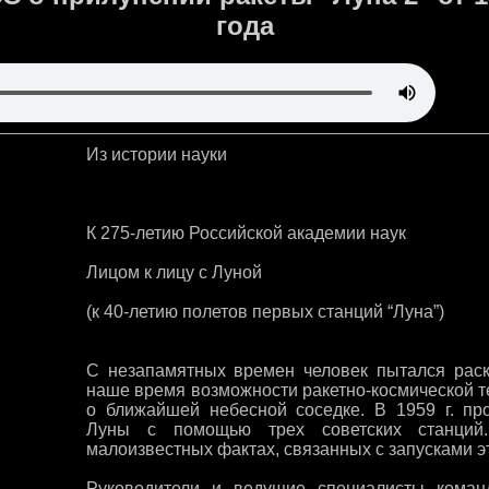
года
Из истории науки
К 275-летию Российской академии наук
Лицом к лицу с Луной
(к 40-летию полетов первых станций “Луна”)
С незапамятных времен человек пытался раск
наше время возможности ракетно-космической т
о ближайшей небесной соседке. В 1959 г. п
Луны с помощью трех советских станций.
малоизвестных фактах, связанных с запусками эт
Руководители и ведущие специалисты команд