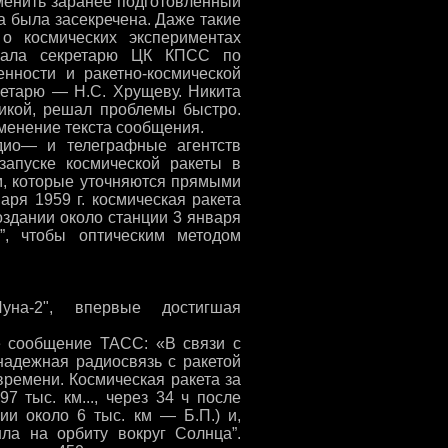
менить заранее подготовленный
а была засекречена. Даже такие
о космических экспериментах
ачала секретарю ЦК КПСС по
нности и ракетно-космической
ретарю — Н.С. Хрущеву. Никита
икой, решал проблемы быстро.
зменение текста сообщения.
адио— и телеграфные агентств
апуске космической ракеты в
ам, которые уточняются прямыми
аря 1959 г. космическая ракета
оздании около станции 3 января
”, чтобы оптическим методом
уна-2", впервые достигшая
ое сообщение ТАСС: «В связи с
надежная радиосвязь с ракетой
времени. Космическая ракета за
97 тыс. км..., через 34 ч после
ии около 6 тыс. км — Б.П.) и,
а на орбиту вокруг Солнца”.