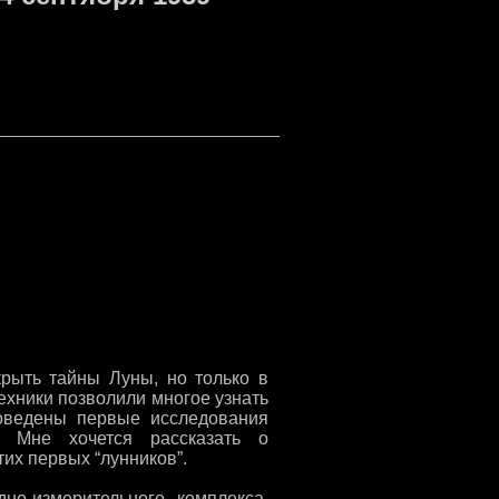
рыть тайны Луны, но только в
ехники позволили многое узнать
роведены первые исследования
 Мне хочется рассказать о
их первых “лунников”.
но-измерительного комплекса,