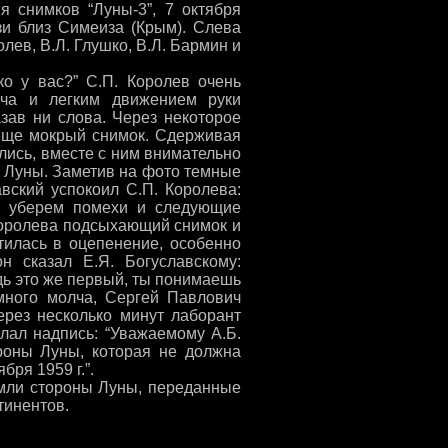
я снимков “Луны-3”, 7 октября
зи близ Симеиза (Крым). Слева
олев, В.Л. Глушко, В.Л. Бармин и
ко у вас?” С.П. Королев очень
ича и легким движением руки
азав ни слова. Через некоторое
еще мокрый снимок. Сдерживая
ились, вместе с ним внимательно
 Луны. Заметив на фото темные
вский успокоил С.П. Королева:
ы уберем помехи и следующие
 Королева подсыхающий снимок и
тилась в оцепенение, особенно
н сказал Е.Я. Богуславскому:
едь это же первый, ты понимаешь
много молча, Сергей Павлович
ерез несколько минут лаборант
лал надпись: “Уважаемому А.Б.
роны Луны, которая не должна
бря 1959 г.”.
емли стороны Луны, переданные
тинентов.