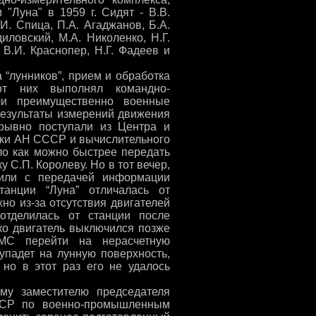
"Луна" в 1959 г. Сидят - В.В.
И. Спица, П.А. Агаджанов, Б.А.
иловский, М.А. Николенко, Н.Г.
, В.И. Краснопер, Н.Г. Фадеев и
 “лунников”, прием и обработка
от них выполнял командно-
али преимущественно военные
Результаты измерений движения
рывно поступали из Центра и
ики АН СССР и вычислительного
о как можно быстрее передать
 С.П. Королеву. Но в тот вечер,
шили с передачей информации
танции “Луна” отличалась от
но из-за отсутствия двигателей
отделилась от станции после
ко двигатель выключился позже
АМС перейти на нерасчетную
 упадет на лунную поверхность,
 но в этот раз его не удалось
му заместителю председателя
ССР по военно-промышленным