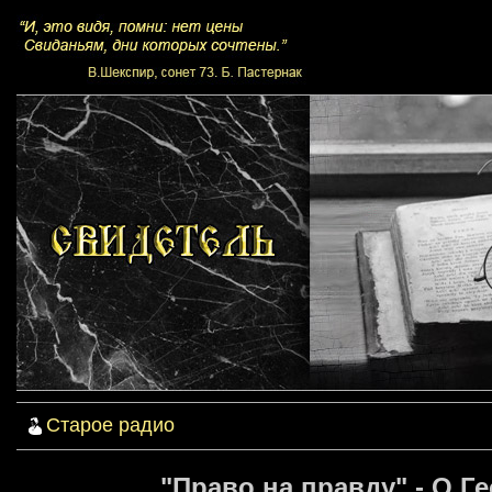
Старое радио
"Право на правду" - О.Г