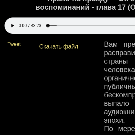
воспоминаний - глава 17 (
Вам пре
Tweet
Скачать файл
расправи
страны 
человек
органич
публич
бескомп
выпало 
аудиокни
эпохи.
По мере