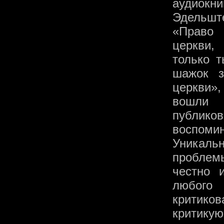
аудиок
Эдельшт
«Право 
церкви,
только т
шажок з
церкви»,
вошли 
публик
воспоми
Уникальн
проблем
честно 
любого 
критиков
критику