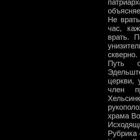
патриар
объясняе
Не врать
час, ка
врать. 
унизите
скверно
Путь о
Эдельшт
церкви, 
член пр
Хельсин
рукополо
храма Во
Исходящ
Рубрика 