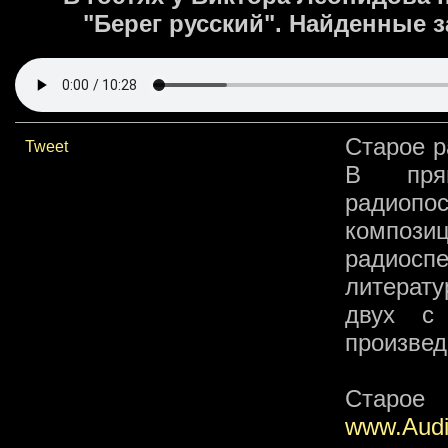
"Берег русский". Найденные з
Старое р
Tweet
В пря
радиоп
композ
радиоспе
литерату
двух с
произвед
Старо
www.Aud