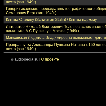
поэта (зап.1949г)
Говорит академик, председатель географического общ
Семенович Берг (зап. 1949г)
Клятва Сталину (Schwur an Stalin) / Клятва наркому
Литератор Николай Дмитриевич Телешов вспоминает об
памятника А.С.Пушкину в Москве (1949г)
Маяковская Людмила Владимировна вспоминает детство 
Праправнучка Александра Пушкина Наташа к 150 летию
поэта (зап.1949г)
© audiopedia.su |
О проекте