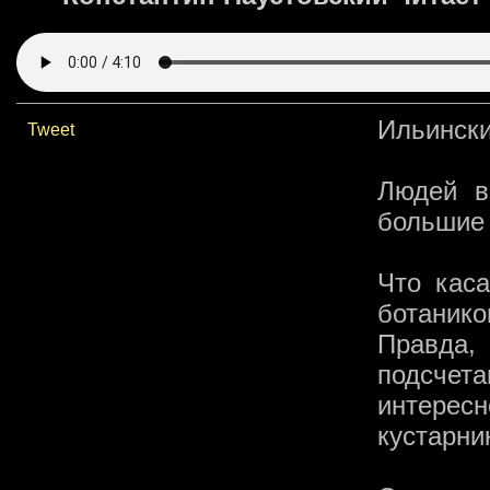
Ильински
Tweet
Людей в
большие 
Что каса
ботанико
Правда
подсчет
интере
кустарни