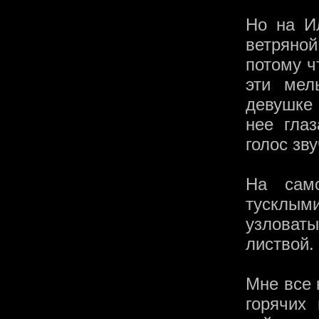
Но на И
ветряной
потому ч
эти мел
девушке
нее гла
голос зв
На сам
тусклы
узловат
листвой.
Мне все 
горячих