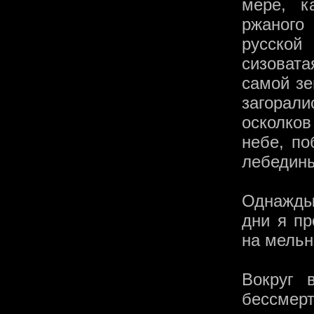
мере, к
ржаного
русской
сизовата
самой зе
загорали
осколков
небе, по
лебедины
Однажды
дни я пр
на мельн
Вокруг 
бессме