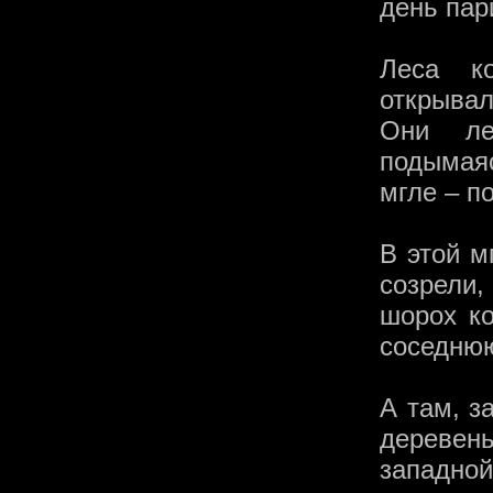
день пар
Леса ко
открыва
Они ле
подымаяс
мгле – п
В этой м
созрели,
шорох к
соседнюю
А там, з
деревен
западной