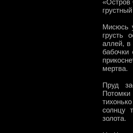
«Остров 
грустный
Мисюсь у
грусть 
аллей, в
бабочки 
прикосне
мертва.
Пруд за
Потомки
тихоньк
солнцу 
золота.