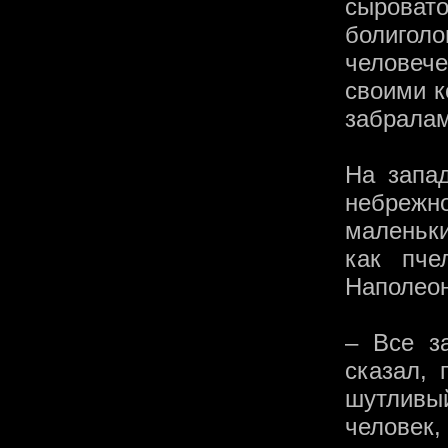
сыроват
болиголо
человече
своими к
забралам
На запа
небрежн
маленьки
как пче
Наполеон
– Все з
сказал, 
шутливы
человек