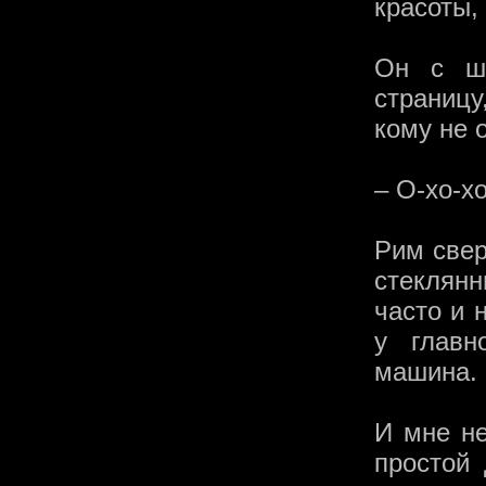
красоты,
Он с шу
страницу
кому не 
– О-хо-хо
Рим свер
стеклянн
часто и 
у главн
машина.
И мне не
простой 