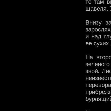
то там в
щавеля. 
Внизу з
зарослях
и над г
ее сухих
На втор
зеленог
зной. Ли
неизве
перевор
прибреж
бурлящий