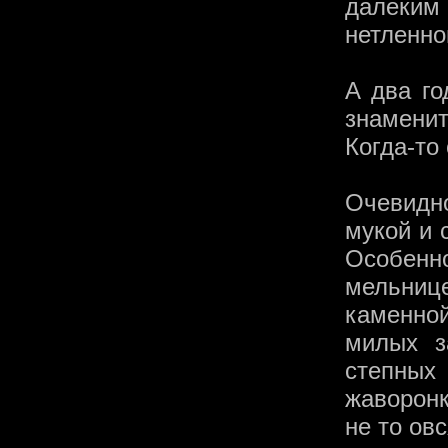
далеким
нетленно
А два го
знамени
Когда-то
Очевидн
мукой и 
Особенн
мельниц
каменной
милых з
степны
жаворонк
не то овс