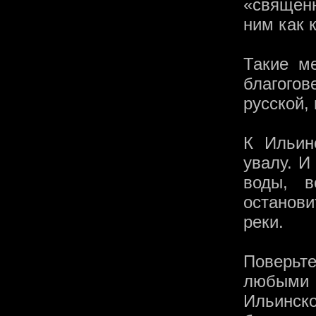
«священн
ним как 
Такие м
благого
русской, 
К Ильин
увалу. И
воды, в
останови
реки.
Поверьт
любыми 
Ильинско