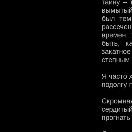
тайну – 
вымытый 
был тем
рассечен
времен 
быть, к
закатное
степным 
Я часто х
подолгу 
Скромна
сердиты
прогнать