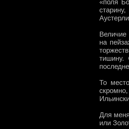
«поля Бо
старину,
Аустерли
Величие 
на пейза
торжест
тишину.
последне
То место
скромно,
Ильински
Для меня
или Золо