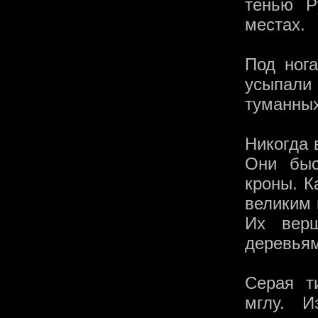
тенью Р
местах.
Под ног
усыпали
туманных
Никогда 
Они быс
кроны. К
великим 
Их верш
деревьям
Серая т
мглу. 