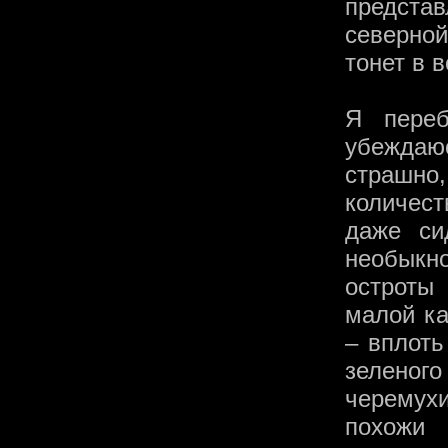
предста
северной
тонет в 
Я переб
убеждаю
страшно,
количест
даже си
необыкно
остроты
малой ка
– вплоть
зеленог
черемух
похожи