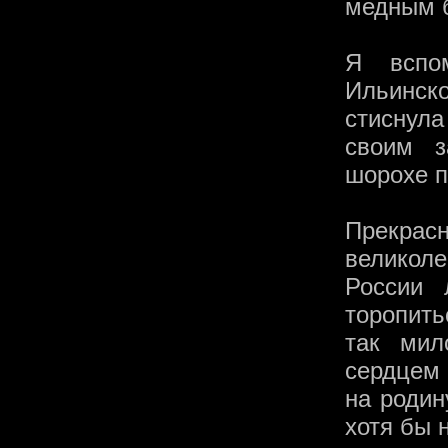
медным 
Я вспо
Ильинск
стиснула
своим з
шорохе п
Прекра
великол
России 
торопить
так мил
сердцем
на родин
хотя бы 