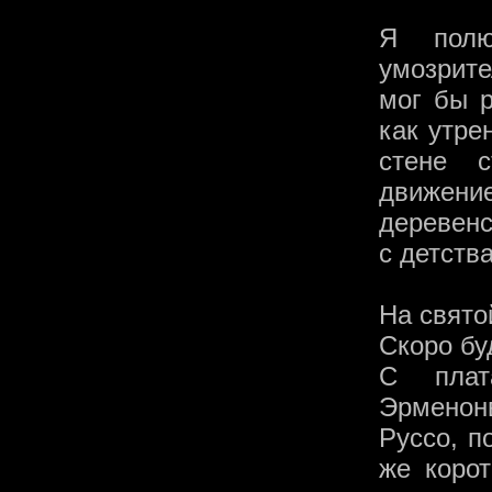
Я полю
умозрите
мог бы р
как утре
стене 
движение
деревенс
с детств
На свято
Скоро бу
С плат
Эрменон
Руссо, п
же корот