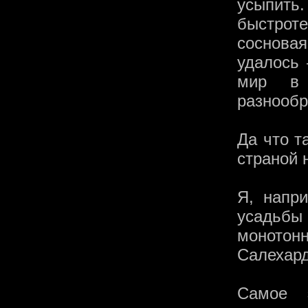
усыпить
быстроте
соснова
удалось 
мир в 
разнообр
Да что т
страной 
Я, напр
усадьб
монотонн
Салехард
Самое 