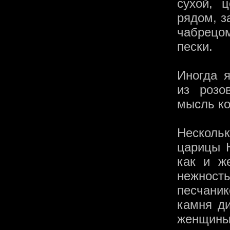
сухой, 
рядом, з
чабрецо
пески.
Иногда 
из розо
мысль к
Несколь
царицы Н
как и ж
нежност
песчаник
камня ди
женщины 