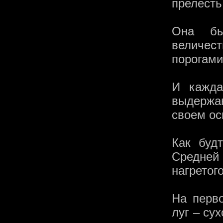
прелесть
Она бы
величест
порогами
И кажда
выдержан
своем ос
Как буд
Средней
нагретог
На перв
луг – су