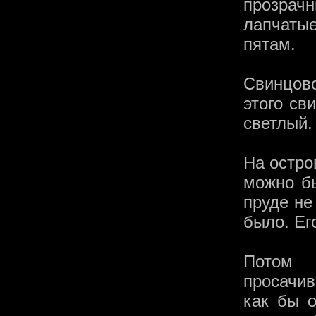
прозрач
лапчаты
пятам.
Свинцово
этого св
светлый.
На остро
можно бы
пруде не
было. Ег
Потом 
просачив
как бы 