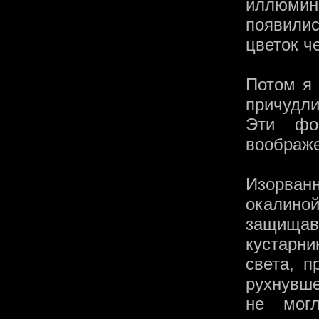
иллюми
появили
цветок ч
Потом я 
причудл
Эти фо
воображе
Изорван
окалин
защищавш
кустарн
света, 
рухнувше
не мог