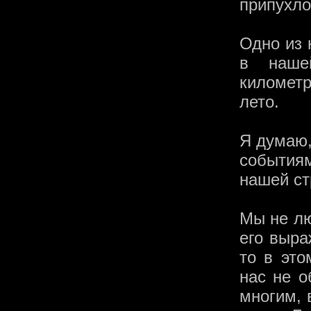
припухло
Одно из 
в наше
километр
лето.
Я думаю,
события
нашей ст
Мы не лю
его выра
то в эт
нас не о
многим, 