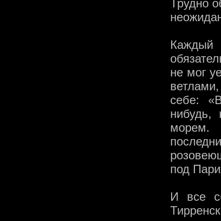
Трудно о
неожида
Каждый 
обязател
не мог у
ветлами,
себе: «
нибудь,
морем. 
последн
розовею
под Пари
И все с
Тирренс