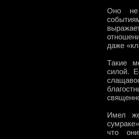
Оно не
события
выража
отношени
даже «кл
Такие м
силой. Е
слащаво
благост
священн
Имел же
сумраке»
что он