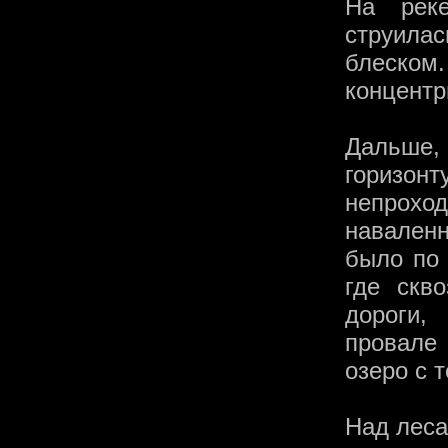
На рек
струила
блеско
концентр
Дальше,
горизон
непрохо
навален
было по 
где скв
дороги,
провале
озеро с 
Над леса