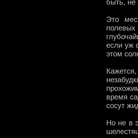
быть, не
Это мес
полевы
глубочай
если уж 
этом сол
Кажется
незабуд
прохожим
время са
сосут жи
Но не в 
шелест