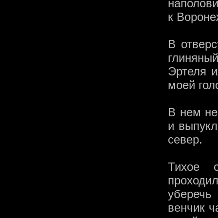
наполови
к Вороне
В отвер
глиняны
Эртеля и
моей гол
В нем не
и выпукл
север.
Тихое с
проходил
уберечь 
венчик ч