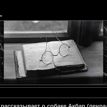
ассказывает о собаке Акбар (ленрад