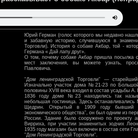
Юрий Герман (голос которого мы недавно нашли
и забавную историю, случившуюся в знамен
Торговли). История о собаке Акбар, той - ко
Германа « Дай лапу друг».
О том, почему собаке Акбар пришла посылка с 
мест заключения, вы можете узнать, про
Павловича.
"Дом ленинградской Торговли" — старейший 
Изначально участок дома №21-23 по Большо
половины XVIII века входил в состав усадьбы А.
1836 году доме №23 находились так назы
небольшая гостиница. Здесь останавливались М
Щедрин. Открытый в 1909 году бывший "
экономического общества", он был одним из пе
России. Здание было сооружено по проекту а
Вирриха, при участии знаменитых зодчих Лео
1935 году магазин был включен в состав сети Г
"Дом Ленинградской Торговли".