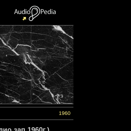
1960
ио зап.1960г.)