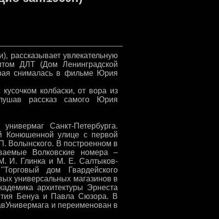
), рассказывает увлекательную
итом ДЛТ (Дом Ленинградской
торая снималась в фильме Юрия
кусочком колбаски, от вора из
слушав рассказ самого Юрия
универмаг Санкт-Петербурга.
й Конюшенной улице с первой
 П. Волынского. В построенном в
ваемые Волковские номера –
. И. Глинка и М. Е. Салтыков-
Торговый дом Гвардейского
рвых универсальных магазинов в
кадемика архитектуры Эрнеста
нтия Бенуа и Павла Сюзора. В
лавУнивермага и переименован в