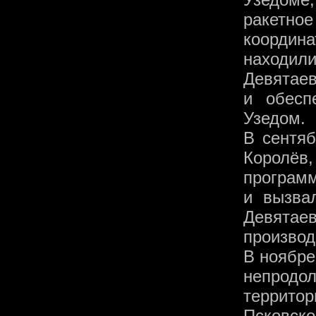
ракетн
координ
находил
Девятае
и обесп
Узедом.
В сентяб
Королё
программ
и вызва
Девятаев
производ
В ноябре
непродо
террито
Псковск