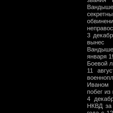
Вандыше
секретн
обвинени
неправос
3 декаб
вынес 
Вандыше
января 1
Боевой л
11 авгу
военноп
Иваном 
побег из
4 декаб
НКВД за
года с 1