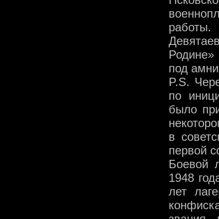
военноп
работы.
Девятае
Родине» 
под амн
P.S. Чер
по иниц
было при
некоторо
в советс
первой с
Боевой 
1948 год
лет лаг
конфиск
звания 