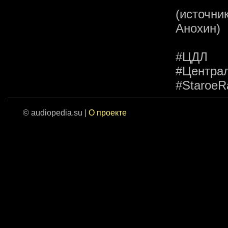
(источн
Анохин)
#ЦДЛ #
#Цент
#StaroeR
© audiopedia.su |
О проекте