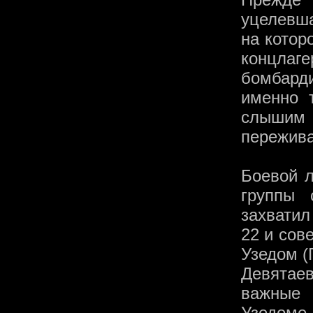
уцелевш
на котор
концла
бомбард
именно 
слышим 
пережива
Боевой л
группы 
захватил
22 и сов
Узедом (
Девятае
важные
Узедом