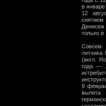
в январе
12 авгу
снятием
Денисюк
только в 
Совсем 
летчика 
(англ. R
года — 
истреби
инструкт
9 феврал
вылета
германс
находилс