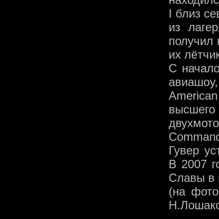
I близ с
из лаге
получил 
их лётчи
С начало
авиашоу
America
высшего
двухмо
Command
Гувер ус
В 2007 г
Славы в 
(на фото
Н.Лошако