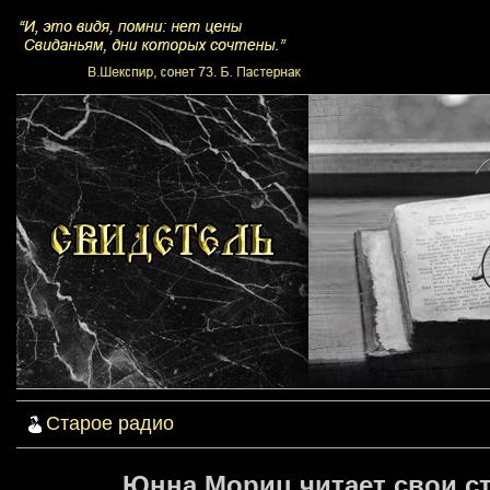
Старое радио
Юнна Мориц читает свои ст