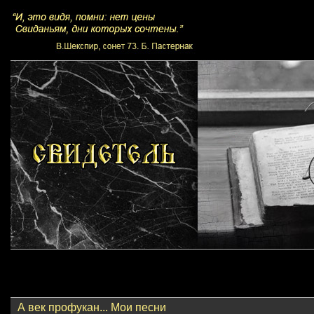
А век профукан... Мои песни