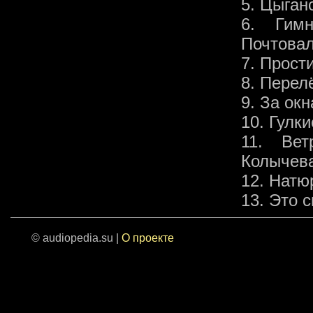
5. Цыган
6. Гим
Почтова
7. Прост
8. Перел
9. За ок
10. Гулк
11. Вет
Колычев
12. Натю
13. Это 
© audiopedia.su |
О проекте