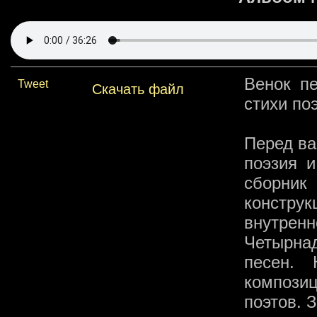
Венок п
Tweet
Скачать файл
стихи по
Перед ва
поэзия и
сборник
констру
внутрен
Четырна
песен.
композиц
поэтов. 