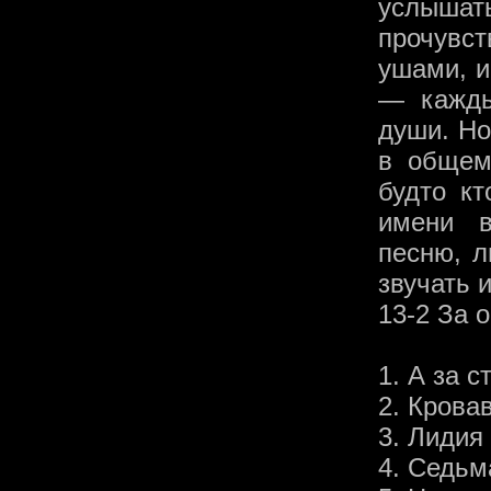
услышать
прочувс
ушами, и
— кажды
души. Но
в общем
будто к
имени в
песню, л
звучать и
13-2 За 
1. А за 
2. Крова
3. Лидия
4. Седьм