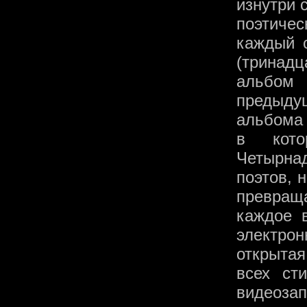
изнутри 
поэтичес
каждый 
(тринад
альбом 
предыду
альбома
в кото
Четырна
поэтов, 
превраща
каждое 
электро
открытая
всех ст
видеоза