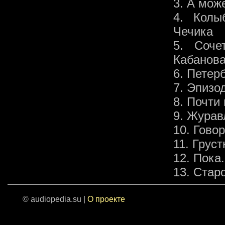
3. А мож
4. Колы
Чечика
5. Соче
Кабанов
6. Петер
7. Эпизо
8. Почти
9. Журав
10. Гово
11. Грус
12. Пока
13. Стар
© audiopedia.su |
О проекте