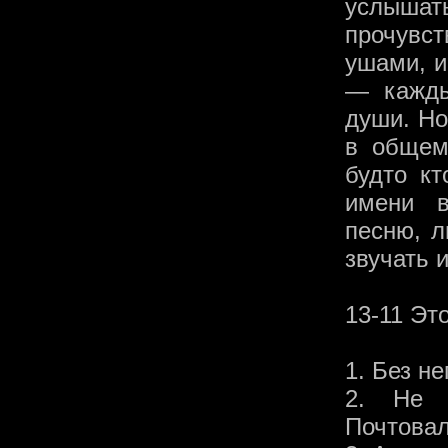
услышать
прочувс
ушами, и
— кажды
души. Но
в общем
будто к
имени в
песню, л
звучать и
13-11 Это
1. Без н
2. Не 
Почтова