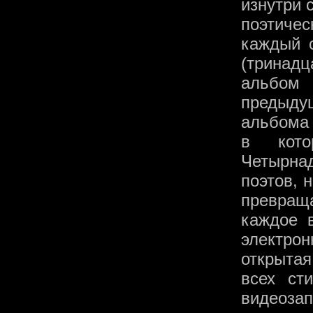
изнутри 
поэтичес
каждый 
(тринад
альбом 
предыду
альбома
в кото
Четырна
поэтов, 
превраща
каждое 
электро
открытая
всех ст
видеоза