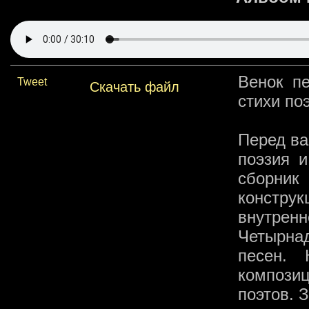
Венок п
Tweet
Скачать файл
стихи по
Перед ва
поэзия и
сборник
констру
внутрен
Четырна
песен.
композиц
поэтов. 