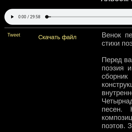
Венок п
Tweet
Скачать файл
стихи по
Перед ва
поэзия и
сборник
констру
внутрен
Четырна
песен.
композиц
поэтов. 