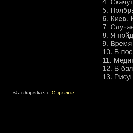
4. Скачу
5. Ноябр
6. Киев.
7. Случа
8. Я пой
9. Время
10. В по
11. Меди
12. В бо
13. Рису
© audiopedia.su |
О проекте