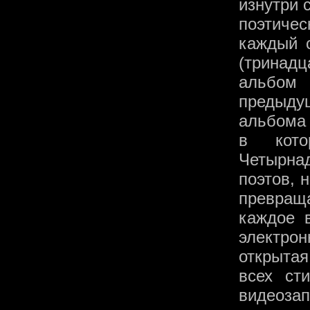
изнутри 
поэтичес
каждый 
(тринад
альбом 
предыду
альбома
в кото
Четырна
поэтов, 
превраща
каждое 
электро
открытая
всех ст
видеоза