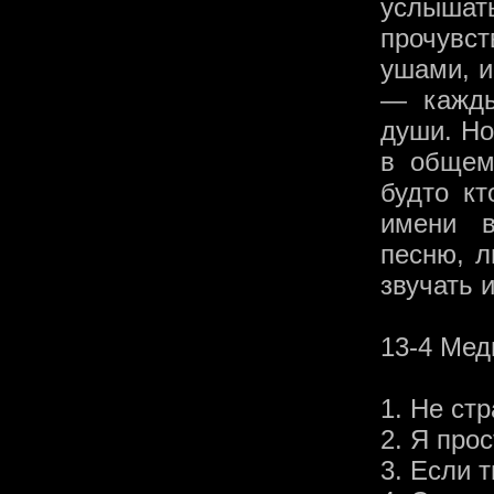
услышать
прочувс
ушами, и
— кажды
души. Но
в общем
будто к
имени в
песню, л
звучать и
13-4 Мед
1. Не ст
2. Я про
3. Если 