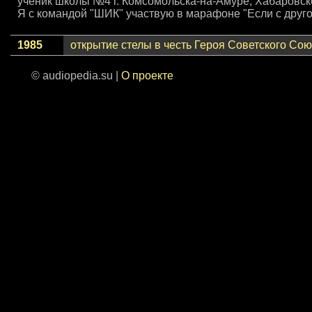
ученик школы №4 г. Комсомольска-на-Амуре, Хабаровско
Я с командой "ШИК" участвую в марафоне "Если с другом
1985
открытие стелы в честь Героя Советского Сою
© audiopedia.su |
О проекте