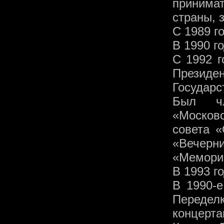
принима
страны, 
С 1989 г
В 1990 г
С 1992 
Президе
Государ
Был чл
«Москов
совета «
«Вечер
«Мемори
В 1993 г
В 1990-
Передел
концерт