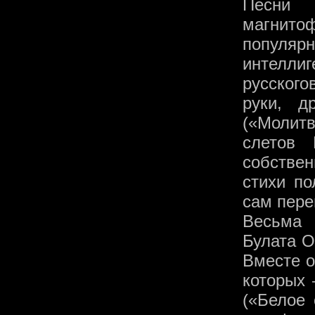
Песни 
магнит
популя
интелли
русског
руки, д
(«Молит
слетов
собствен
стихи по
сам пере
Весьма 
Булата 
Вместе о
которых 
(«Белое 