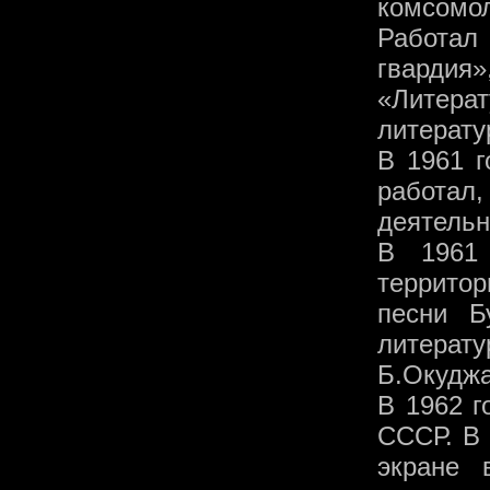
комсомол
Работал
гвардия
«Литера
литерату
В 1961 
работал
деятельн
В 1961
террито
песни Б
литера
Б.Окуджа
В 1962 г
СССР. В 
экране 