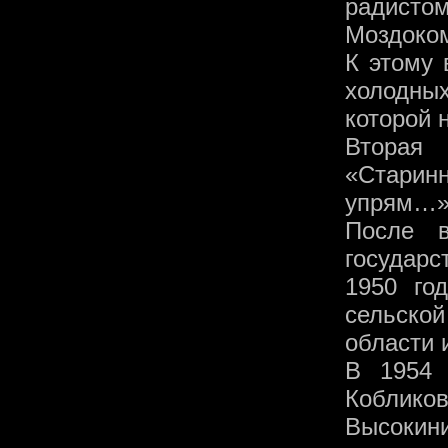
радисто
Моздоко
К этому 
холодны
которой 
Вторая
«Старин
упрям…»
После в
государ
1950 го
сельск
области 
В 1954 
Кобликов
Высокин