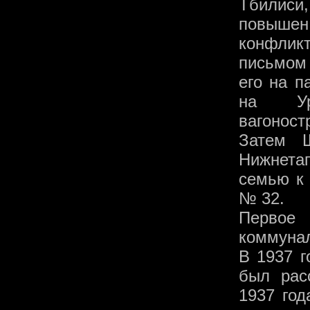
Тбилиси
повышен
конфлик
письмом 
его на п
на Ур
вагоност
Затем Ш
Нижнетаг
семью к 
№ 32.
Первое 
коммунал
В 1937 г
был рас
1937 год