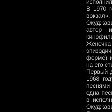
исполнил
В 1970 
вокзал»
Окуджав
автор 
кинофил
Женечк
эпизоди
форме) 
на его с
Первый 
1968 го
песнями 
одна пе
в исполн
Окуджавы