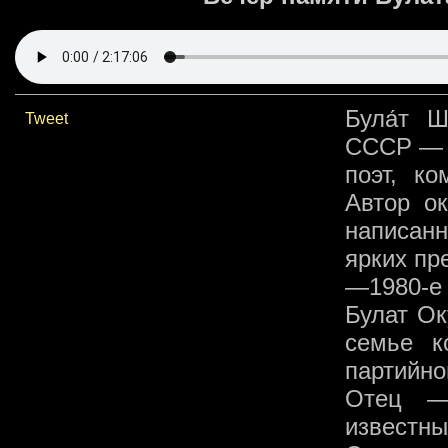
Була́т 
Tweet
СССР — 1
поэт, ко
Автор ок
написанн
ярких пр
—1980-е 
Булат Ок
семье к
партийн
Отец —
извест