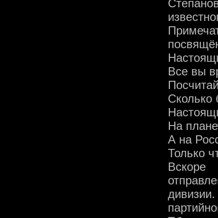
Степано
известно
Примечат
посвящён
Настоящи
Все вы вр
Посчитай
Сколько 
Настоящи
На плане
А на Рос
Только ч
Вскоре
отправле
дивизии
партийно