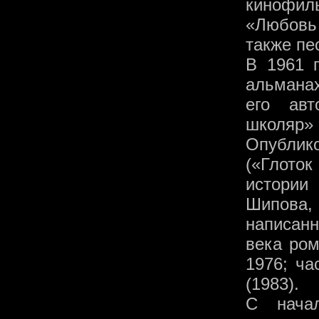
кинофиль
«Любовь 
также пе
В 1961 
альманах
его авт
школяр» 
Опубли
(«Глоток
истории
Шипова
написан
века ром
1976; ча
(1983).
С нача