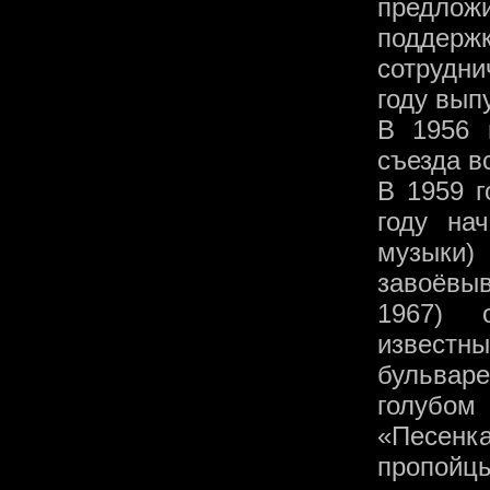
предложи
поддерж
сотрудни
году вып
В 1956 
съезда в
В 1959 г
году на
музыки
завоёвы
1967) 
известн
бульваре
голубо
«Песенка
пропойц