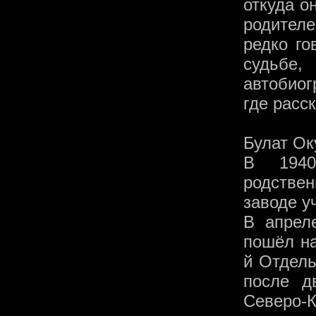
откуда о
родителе
редко го
судьбе
автобио
где расс
Булат Ок
В 1940
родствен
заводе у
В апрел
пошёл на
й Отдель
после д
Северо-К