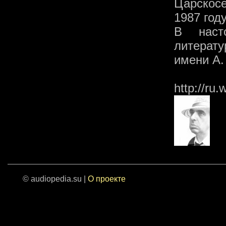
Царскос
1987 год
В наст
литерату
имени А.
http://ru.
© audiopedia.su |
О проекте