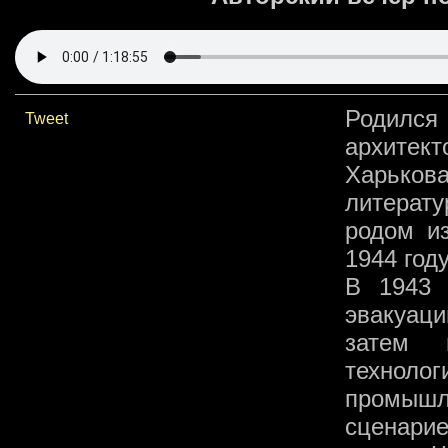
Родился
Tweet
архитек
Харьков
литерат
родом и
1944 год
В 1943 
эвакуац
затем 
технол
промышл
сценарие