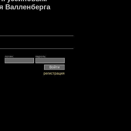
я Валленберга
логин:
пароль:
регистрация