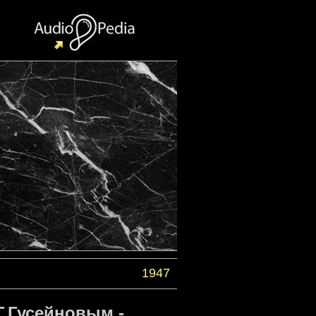
1947
Г.Гусейновым -