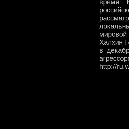
время 
росси
рассмат
локальн
мировой 
Халхин-Г
в декаб
агрессор
http://ru.