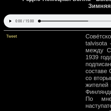
Зимняя 
Сове́тс
Tweet
talvisot
между С
1939 год
подписа
составе 
со вторы
жителей 
Финлянди
По мне
наступат