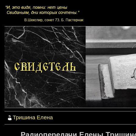
Тришина Елена
Радиопередачи Елены Тришиной