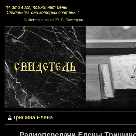
Тришина Елена
Радиопередачи Елены Тришино