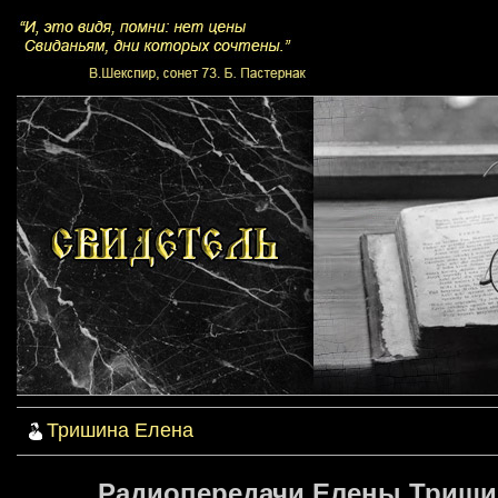
Тришина Елена
Радиопередачи Елены Тришин