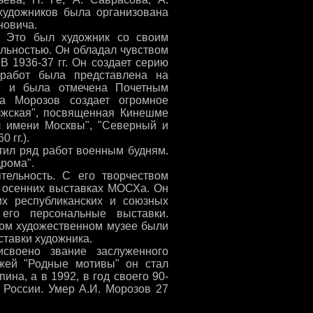
 художников была организована
новича.
. Это был художник со своим
льностью. Он обладал чувством
В 1936-37 гг. Он создает серию
 работ была представлена на
. и была отмечена Почетным
а Морозов создает огромное
олжская", посвященная Кинешме
ал имени Москвы", "Северный и
 гг.).
тил ряд работ военным будням.
рома".
тельность. С его творчеством
и осенних выставках МОСХа. Он
их республиканских и союзных
 его персональные выставки.
тном художественном музее были
тавки художника.
своено звание заслуженного
жей "Родные мотивы" он стал
ина, а в 1992, в год своего 90-
 России. Умер А.И. Морозов 27