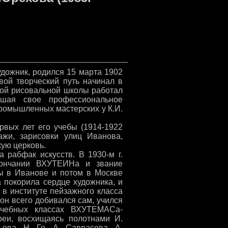
жник, родился 15 марта 1902
вой творческий путь начинал в
кой рисовальной школы работал
ышая свое профессиональное
ромышленных мастерских у К.И.
рвых лет его учебы (1914-1922
зажи, зарисовки улиц Иванова,
кую церковь.
а рабфак искусств. В 1930-м г.
кончании ВХУТЕИНа и звание
бы в Иванове и потом в Москве
 покорила сердце художника, и
, в институте пейзажного класса
 он всего добивался сам, учился
учебных классах ВХУТЕМАСа-
реи, восхищаясь полотнами И.
ева, Н. Ге, А. Саврасова, А.