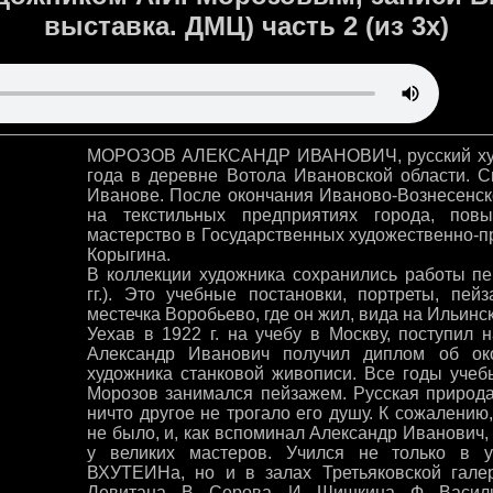
выставка. ДМЦ) часть 2 (из 3х)
МОРОЗОВ АЛЕКСАНДР ИВАНОВИЧ, русский худо
года в деревне Вотола Ивановской области. С
Иванове. После окончания Иваново-Вознесенс
на текстильных предприятиях города, пов
мастерство в Государственных художественно-п
Корыгина.
В коллекции художника сохранились работы пе
гг.). Это учебные постановки, портреты, пей
местечка Воробьево, где он жил, вида на Ильинс
Уехав в 1922 г. на учебу в Москву, поступил н
Александр Иванович получил диплом об о
художника станковой живописи. Все годы уче
Морозов занимался пейзажем. Русская природа
ничто другое не трогало его душу. К сожалению
не было, и, как вспоминал Александр Иванович,
у великих мастеров. Учился не только в 
ВХУТЕИНа, но и в залах Третьяковской гале
Левитана, В. Серова, И. Шишкина, Ф. Василь