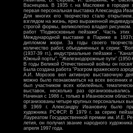
Васнецова. В 1935 г. на Масловке в городке
первая персональная выставка Александра Ива
Для многих его творчество стало открытием
взглядом на жизнь, ярко выраженной индивидуа
строгой формы, великолепно владел рисунком. 
работ “Подмосковные пейзажи”. Часть этих
Международной выставке в Париже в 1937г
дипломом жюри. За годы своего творчеств
количество работ, объединенных в серии: "В
(1937-39 гг.), индустриальные пейзажи - "Кан
Южный порты", '"Железнодорожные пути" (1950-60
В годы Великой Отечественной войны он посвя
Была создана работа "Разгром вражеского аэрод
А.И. Морозов вел активную выставочную дея
можно было познакомиться на всех весенних 
был участником всех юбилейных, тематическ
выставок, несколько раз организовывались
Начиная с 1986 г., только в Ивановском облас
организованы четыре крупных персональных выс
В 1969 г. Александру Ивановичу было при
художника РСФСР. В 1979 г. за серию пейза
Лауреатом Государственной премии им. И.Е. Реп
летия, он получил звание народного художника
апреля 1997 года.