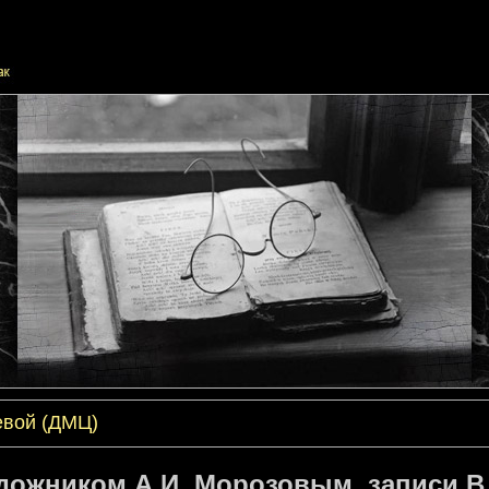
евой (ДМЦ)
дожником А.И. Морозовым, записи В.