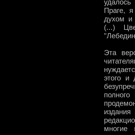
удалось
Праге, 
духом и 
(...) Ц
"Лебедин
Эта вер
читателя
нуждаетс
этого и 
безупре
полного
продемо
издани
редакцио
многие 