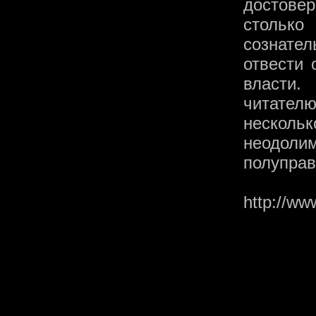
достове
стольк
сознате
отвести 
власти.
читател
несколь
неодоли
полуправ
http://www