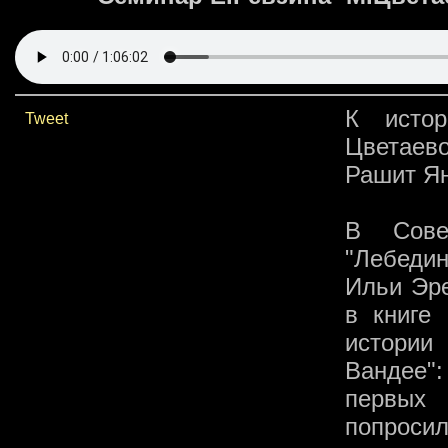
К истор
Tweet
Цветаев
Рашит Я
В Сове
"Лебедин
Ильи Эре
в книге 
истории
Вандее":
первых 
попросил