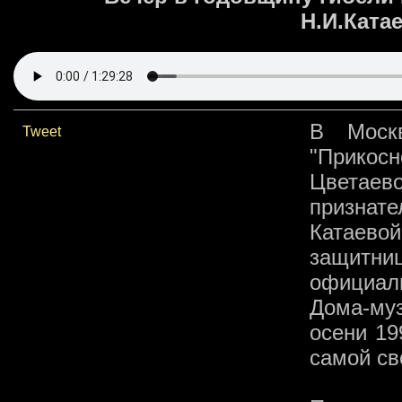
Н.И.Ката
В Моск
Tweet
"Прикос
Цветаев
признат
Катаевой
защитниц
официал
Дома-муз
осени 19
самой св