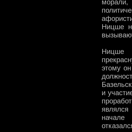
морали
политич
афорист
Ницше н
вызывают
Ницше 
прекрасн
этому он
должнос
Базельск
и участи
прорабо
являлся
начале 
отказалс