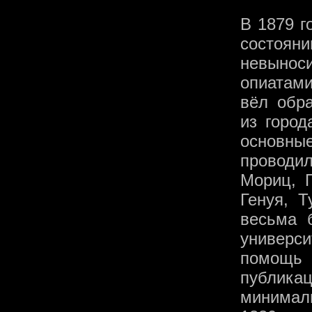
В 1879 г
состоян
невынос
опиатами
вёл обра
из город
основн
проводил
Мориц, Г
Генуя, 
весьма 
универси
помощь
публи
минималь