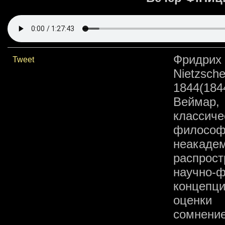
Фридрих
Tweet
Nietzsch
1844(184
Веймар
классич
философ
неакадем
распрос
научно-
концепц
оценки 
сомнени