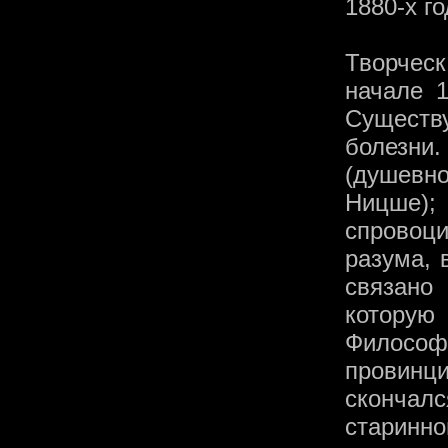
1880-х го
Творчес
начале 1
Существу
болезни
(душевн
Ницше)
спровоц
разума, 
связано
которую
Филос
провин
скончалс
старинн