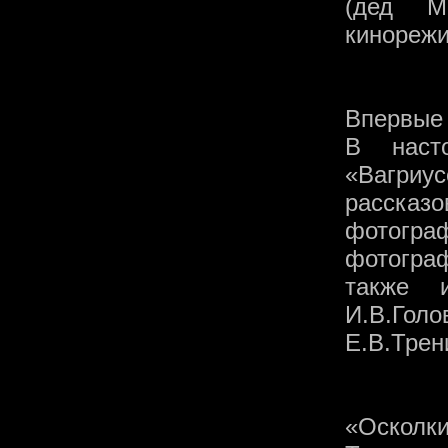
(дед М
кинорежи
Впервые 
В наст
«Вагри
рассказо
фотогра
фотограф
также и
И.В.Голо
Е.В.Трен
«Оскол