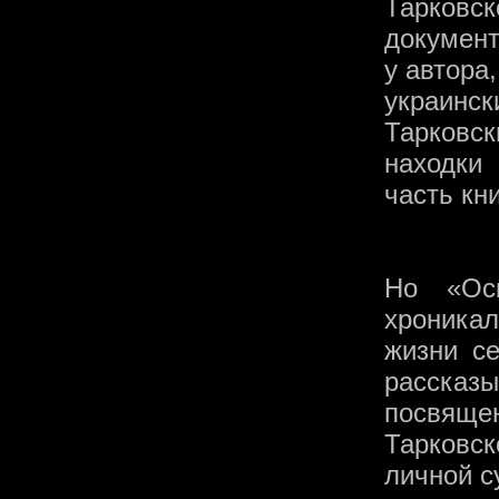
Тарковс
докумен
у автора
украинск
Тарковс
находки
часть кни
Но «Ос
хроникал
жизни с
рассказ
посвяще
Тарковск
личной с