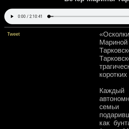
«Осколки
Tweet
Мариной
Тарковс
Тарковск
трагиче
коротких
Каждый
автоном
семьи 
подарив
как бунт