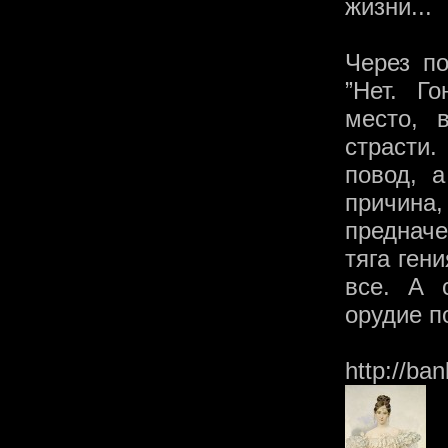
жизни...
Через п
”Нет. Г
место, 
страсти.
повод, 
причина
предначе
тяга ген
все. А 
орудие п
http://ba