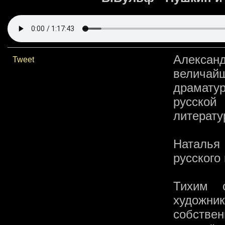
Алексан
Tweet
величай
драматур
русско
литерату
Наталья
русского
Тихим 
художни
собстве