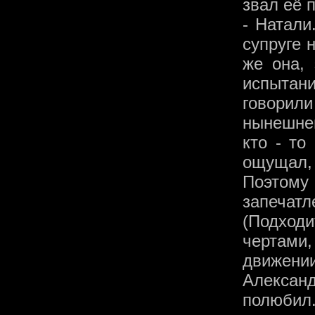
звал её 
- Натали
супруге 
же она, 
испытан
говорил
нынешнем
кто - то
ощущал,
Поэтом
запечатл
(Подходи
чертам
движении
Алексан
полюбил