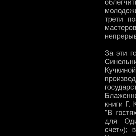
облегчит
молодежи
трети п
мастеро
непрерыв
За эти г
Синельн
Кучкиной
произв
государс
Блаженн
книги Г.
"В гостя
для Оди
счет»); 