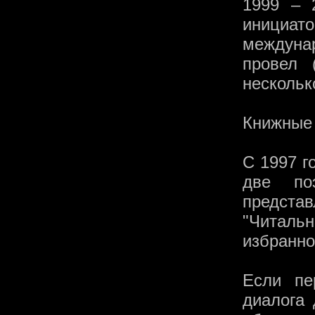
1999 – 
инициа
междунар
провел 
нескольк
Книжные
С 1997 г
две по
представ
"Читаль
избранно
Если пе
диалога 