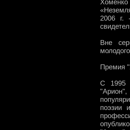
Хоменко 
«Неземл
2006 г.
свидетел
Вне сер
молодого
Премия "
С 1995 
"Арион
популяр
поэзии 
профес
опублик