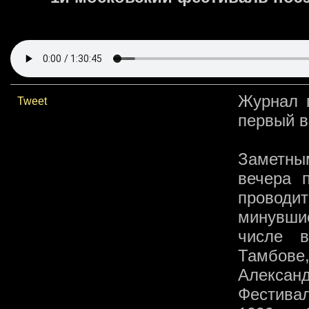
Журнал п
Tweet
первый в
Заметны
вечера 
проводи
минувшие
числе в
Тамбове,
Алексан
Фестивал