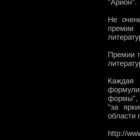
"Арион".
Не очен
премии
литерату
Премии п
литерату
Каждая 
формули
формы",
"за ярк
области п
http://ww