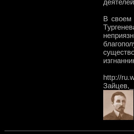
деятелей
В своем 
Тургенев
неприяз
благоп
существ
изгнанни
http://ru.
Зайцев,_