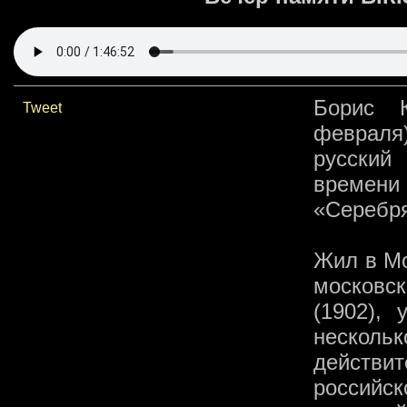
Борис К
Tweet
февраля
русский
времен
«Серебря
Жил в Мо
московс
(1902),
несколь
действ
российс