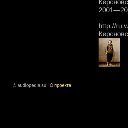
Керснов
2001—200
http://ru.
Керснов
© audiopedia.su |
О проекте