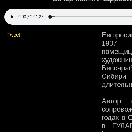
Евфроси
Tweet
1907 — 
помещиц
художни
Бессараб
Сибири
длительн
Автор 
сопровож
годах в 
в ГУЛАГ