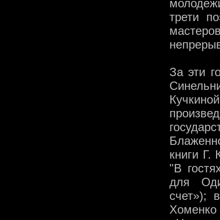
молодежи
трети п
мастеро
непрерыв
За эти г
Синельн
Кучкиной
произв
государс
Блаженн
книги Г.
"В гостя
для Оди
счет»); 
Хоменко 