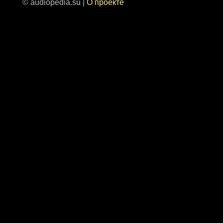
© audiopedia.su |
О проекте