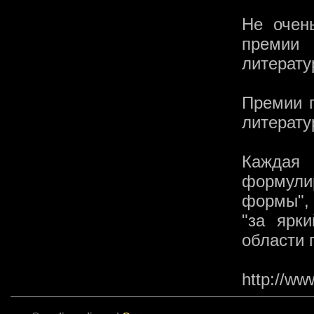
Не очен
премии
литерату
Премии п
литерату
Каждая 
формули
формы",
"за ярк
области п
http://ww