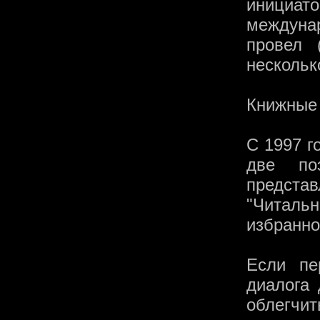
инициа
междунар
провел 
нескольк
Книжные
С 1997 г
две по
представ
"Читаль
избранно
Если пе
диалога 
облегчит