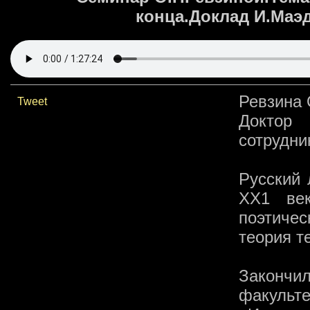
конца.Доклад И.Маэд
Ревзина 
Tweet
Доктор 
сотрудни
Русский 
ХХ1 век
поэтичес
теория т
Закончи
факульт