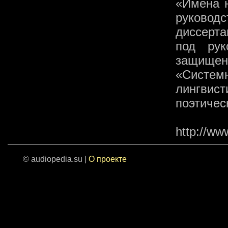
«Имена 
руковод
диссерта
под рук
защищен
«Сист
лингвис
поэтичес
http://ww
© audiopedia.su |
О проекте