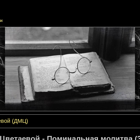
евой (ДМЦ)
Цветаевой - Поминальная молитва (3