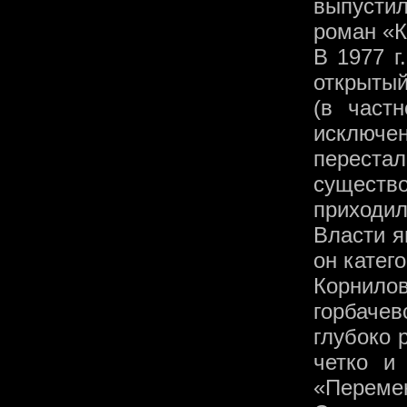
выпустил
роман «
В 1977 г
открытый
(в част
исключе
переста
существо
приходи
Власти я
он катег
Корнил
горбаче
глубоко 
четко и
«Переме