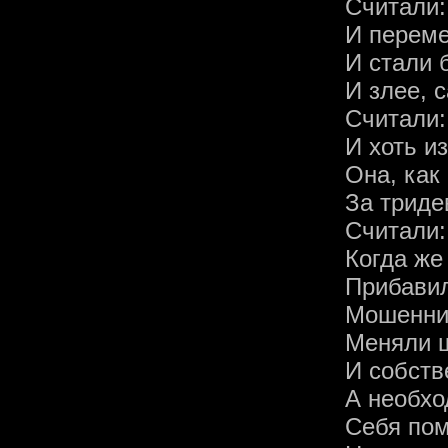
Считали:
И переме
И стали 
И злее, 
Считали:
И хоть и
Она, как
За триде
Считали:
Когда же
Прибави
Мошеннич
Меняли 
И собств
А необх
Себя пом