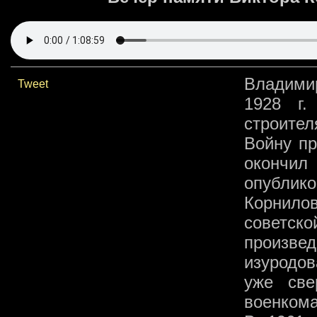
Владими
Tweet
1928 г.
строите
Войну пр
окончил
опублико
Корнилов
советс
произвед
изуродов
уже све
военком