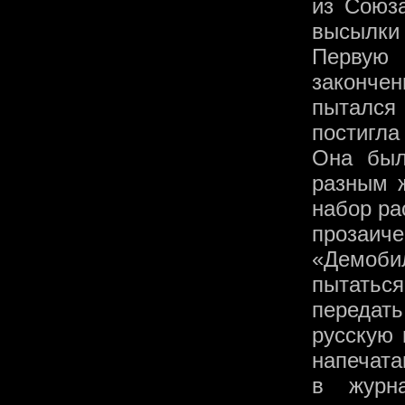
из Союза
высылки
Первую
закончен
пытался
постигла
Она был
разным 
набор ра
проза
«Демоби
пытатьс
передать
русскую 
напечата
в журна