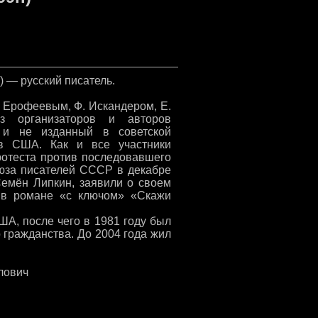
) — русский писатель.
. Ерофеевым, Ф. Искандером, Е.
з организаторов и авторов
к и не изданный в советской
 в США. Как и все участники
ротеста против последовавшего
юза писателей СССР в декабре
Семён Липкин, заявили о своем
 в романе «с ключом» «Скажи
А, после чего в 1981 году был
 гражданства. До 2004 года жил
влович