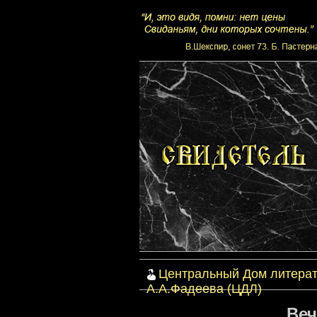
Центральный Дом литерат
А.А.Фадеева (ЦДЛ)
Веч