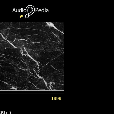
1999
9г.)