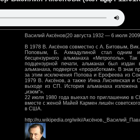
Василий Аксёнов(20 августа 1932 — 6 июля 2009
В 1978 В. Аксёнов совместно с А. Битовым, Вик
Поповым, Б. Ахмадулиной стал одним и
бесцензурного альманаха «Метрополь». Та
подцензурной печати, альманах был издан
альманаха, подвергся «проработкам». В знак п
за этим исключения Попова и Ерофеева из Со
1979 В. Аксёнов, а также Инна Лиснянская и 
выходе из СП. История альманаха изложена
„изюм“».
22 июля 1980 года выехал по приглашению в СШ
вместе с женой Майей Кармен лишён советского
в США.
http://ru.wikipedia.org/wiki/Аксёнов,_Василий_Па