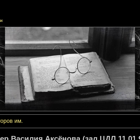
оров им.
ер Василия Аксёнова (зал ЦДЛ 11.01.9