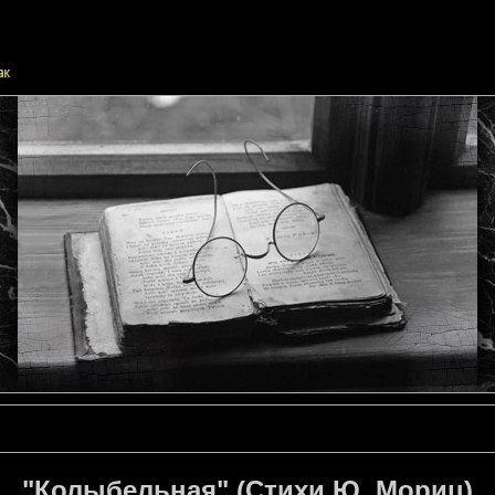
"Колыбельная" (Стихи Ю. Мориц)