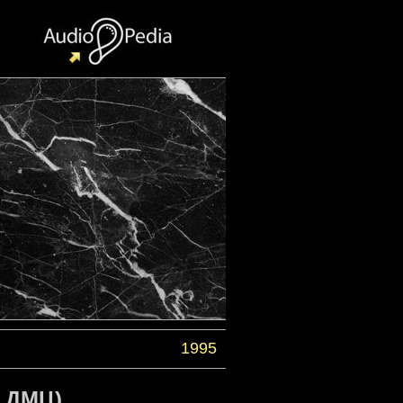
1995
г ДМЦ)