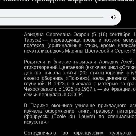
Ариадна Сергеевна Эфрон (5 (18) сентября 
Таруса) — переводчица прозы и поэзии, мемуар
поэтесса (оригинальные стихи, кроме написа
печатались); дочь Марины Цветаевой и Сергея 
Родители и близкие называли Ариадну Алей;
стихотворений Цветаевой (включая цикл «Стихи 
детства писала стихи (20 стихотворений оп
своего сборника «Психея»), вела дневники, 
глубиной. В 1922 г. выехала с матерью за гра
Чехословакии, с 1925 по 1937 г. — во Франции, о
семьи вернулась в СССР.
В Париже окончила училище прикладного искус
изучала оформление книги, гравюру, литог
(фр.)русск. (École du Louvre) по специальн
искусств».
Сотрудничала во французских журналах 