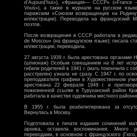
d’Aujourd’hui»), «Франция— СССР» («France
Vous»), а также в журнале на русском язы
парижским «Союзом возвращенцев на Родину»[
иллюстрации). Переводила на французский Ма
поэтов.
После возвращения в СССР работала в редакц
de Moscou» (на французском языке); писала ста
иллюстрации, переводила.
27 августа 1939 г. была арестована органами 
(шпионаж) Особым совещанием на 8 лет испра
гибели родителей в 1941 г. (мать покончила с со
расстрелян) узнала не сразу. C 1947 г. по ос
преподавателя графики в Художественном учи
арестована 22 февраля 1949 г. и приговоре
пожизненной ссылке в Туруханский район Кра
работала в качестве художника местного районн
В 1955 г. была реабилитирована за отсутс
Вернулась в Москву.
Подготовила к печати издания сочинений ма
архива, оставила воспоминания. Много р
переводами, в основном с французского (Гюго, 