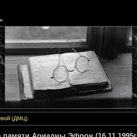
евой (ДМЦ)
 памяти Ариадны Эфрон (16.11.1995