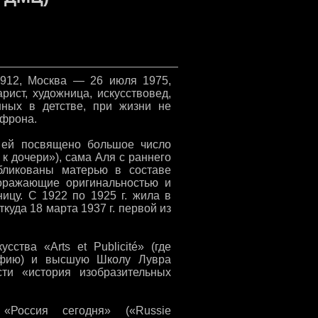
1912, Москва — 26 июля 1975,
ист, художница, искусствовед,
нных в детстве, при жизни не
Эфрона.
 ей посвящено большое число
к дочери»), сама Аля с раннего
убликованы матерью в составе
поражающие оригинальностью и
ницу. С 1922 по 1925 г. жила в
ткуда 18 марта 1937 г. первой из
ства «Arts et Publicité» (где
рафию) и высшую Школу Лувра
ости «история изобразительных
«Россия сегодня» («Russie