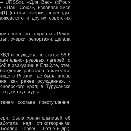
 — URSS»), «Для Вас» («Pour-
ке «Наш Союз», издававшемся
1] (статьи, очерки, переводы,
яковского и других советских
ии советского журнала «Revue
тьи, очерки, репортажи, делала
НКВД и осуждена по статье 58-6
вительно-трудовых лагерей; о
бой в эвакуации в Елабуге, отец
вобождении работала в качестве
лище в Рязани, где была вновь
на, как ранее осужденная, к
сноярского края; в Туруханске
ого дома культуры.
твием состава преступления.
тери. Была хранительницей её
аботала над стихотворными
Бодлер, Верлен, Т.Готье и др.).