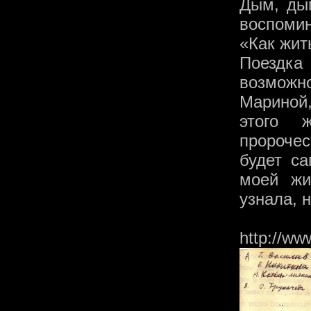
Дым, дым
воспомин
«Как жит
Поездк
возможн
Мариной,
этого 
пророче
будет с
моей жи
узнала, 
http://w