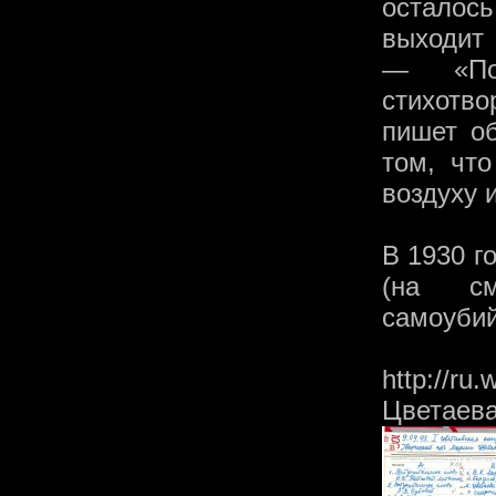
осталос
выходит
— «По
стихотв
пишет о
том, что
воздуху 
В 1930 г
(на см
самоубий
http://ru.
Цветаев