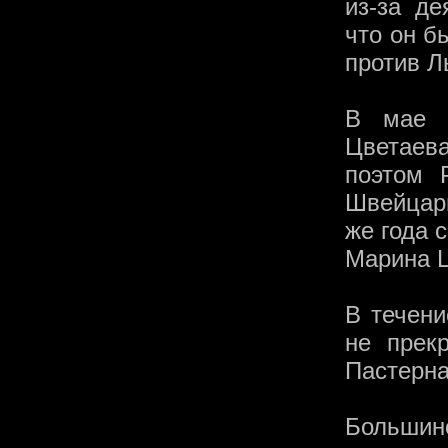
из-за д
что он б
против Л
В мае 1
Цветаев
поэтом 
Швейцари
же года 
Марина Ц
В течени
не прек
Пастерна
Большин