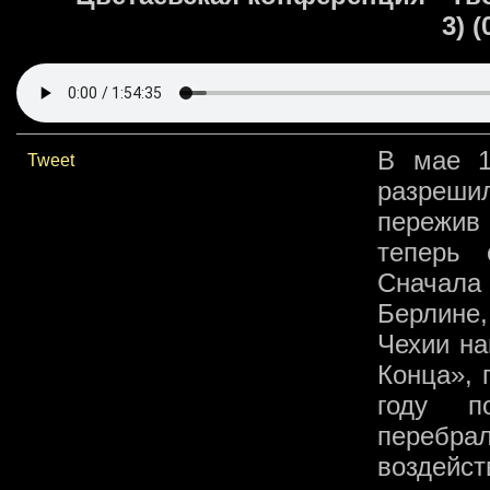
3) (
В мае 1
Tweet
разреши
пережив 
теперь 
Сначал
Берлине
Чехии н
Конца», 
году п
перебрал
воздейст