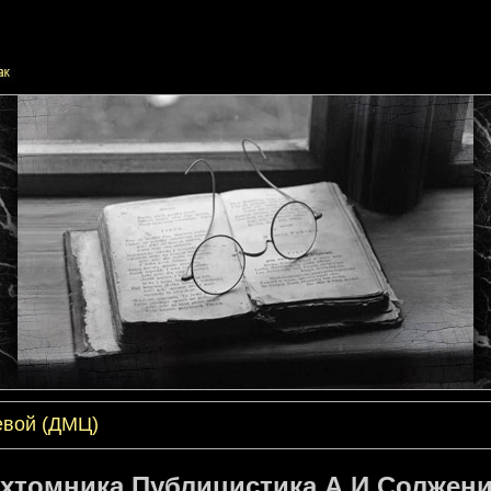
евой (ДМЦ)
хтомника Публицистика А.И.Солжениц