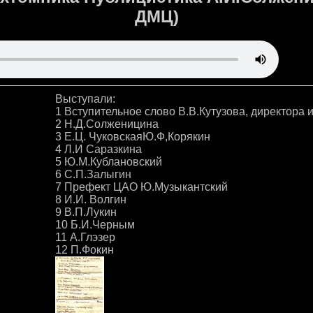
ДМЦ)
Выступали:
1 Вступительное слово В.В.Кутузова, директора 
2 Н.Д.Солженицина
3 Е.Ц. ЧуковскаяЮ.Ф,Корякин
4 Л.И Саразкина
5 Ю.М.Кублановский
6 С.П.Залыгин
7 Префект ЦАО Ю.Музыкантский
8 И.И. Волгин
9 В.П.Лукин
10 Б.И.Черным
11 А.Глэзер
12 П.Фокин