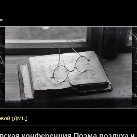
евой (ДМЦ)
вская конференция Поэма воздуха ч.1 